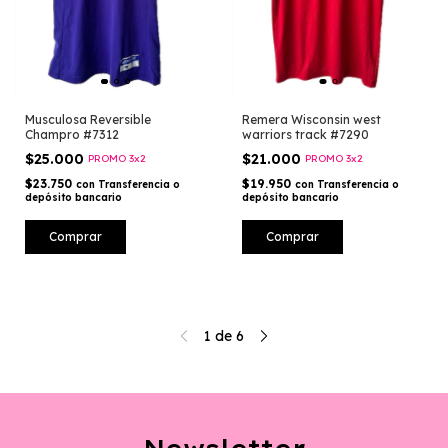
Musculosa Reversible
Remera Wisconsin west
Champro #7312
warriors track #7290
$25.000
$21.000
PROMO 3x2
PROMO 3x2
$23.750
$19.950
con
Transferencia o
con
Transferencia o
depósito bancario
depósito bancario
Comprar
Comprar
1
de
6
Newsletter