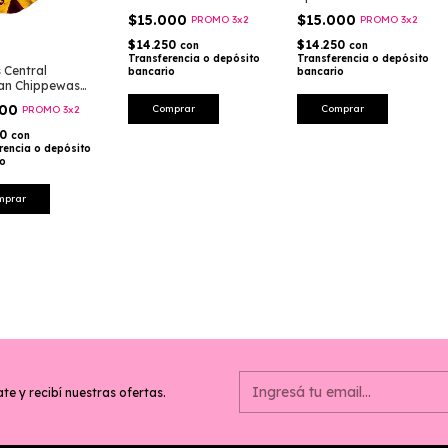
$15.000
$15.000
PROMO 3x2
PROMO 3x2
$14.250
$14.250
con
con
Transferencia o depósito
Transferencia o depósito
 Central
bancario
bancario
an Chippewas
000
PROMO 3x2
50
con
rencia o depósito
io
te y recibí nuestras ofertas.