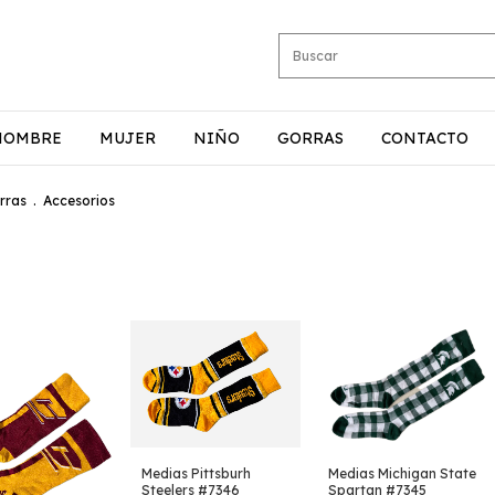
HOMBRE
MUJER
NIÑO
GORRAS
CONTACTO
rras
.
Accesorios
Medias Pittsburh
Medias Michigan State
Steelers #7346
Spartan #7345