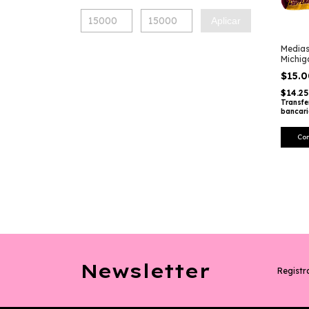
Aplicar
Medias
Michig
#7349
$15.
$14.2
Transfe
bancar
Newsletter
Registra