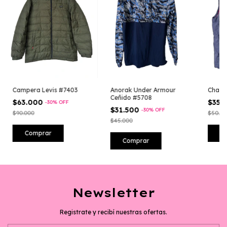
Campera Levis #7403
Anorak Under Armour
Chale
Ceñido #5708
$63.000
$35.
-
30
%
OFF
$31.500
-
30
%
OFF
$90.000
$50.00
$45.000
Comprar
C
Comprar
Newsletter
Registrate y recibí nuestras ofertas.