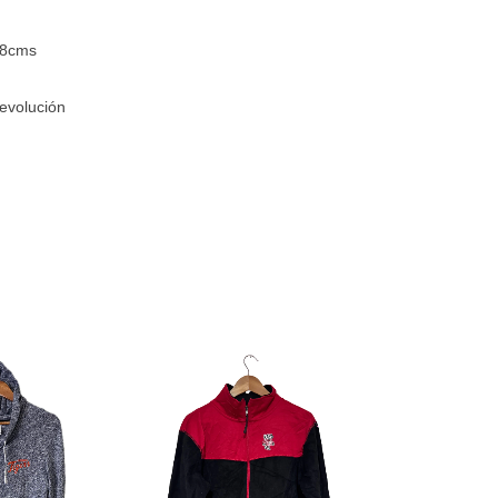
58cms
devolución