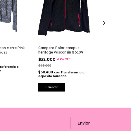
con cierre Pink
Campera Polar campus
Buzo dama #5
#5628
heritage Wisconsin #6109
$28.000
-
13
%
$32.000
-
29
%
OFF
$32.000
$45.000
nsferencia o
$26.600
con
Tr
o
$30.400
depósito bancari
con
Transferencia o
depósito bancario
Comprar
Comprar