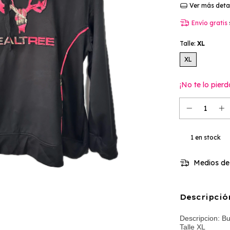
Ver más deta
Envío gratis
Talle:
XL
XL
¡No te lo pierd
1
en stock
Medios de
Descripció
Descripcion: B
Talle XL