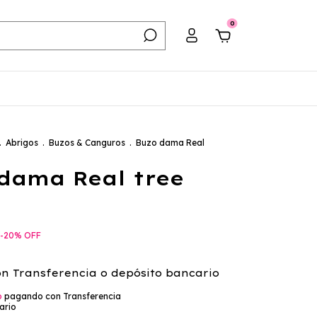
0
.
Abrigos
.
Buzos & Canguros
.
Buzo dama Real
dama Real tree
8
-
20
%
OFF
on
Transferencia o depósito bancario
o
pagando con Transferencia
ario