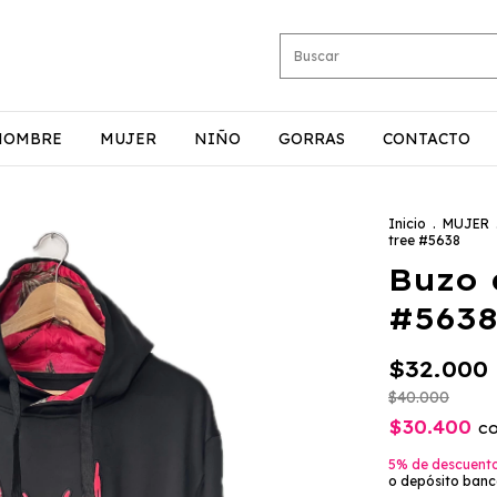
HOMBRE
MUJER
NIÑO
GORRAS
CONTACTO
Inicio
.
MUJER
tree #5638
Buzo 
#563
$32.000
$40.000
$30.400
c
5% de descuent
o depósito banc