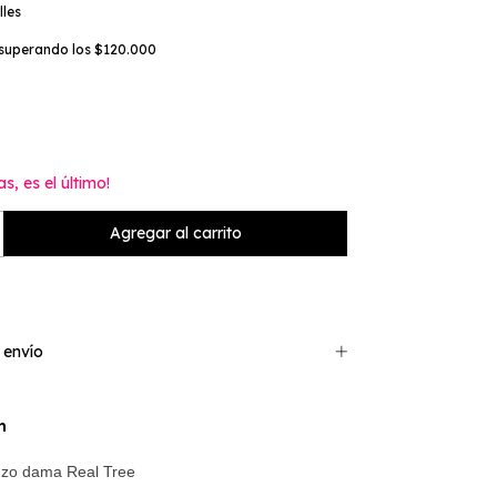
lles
superando los
$120.000
as, es el último!
 envío
n
uzo dama Real Tree