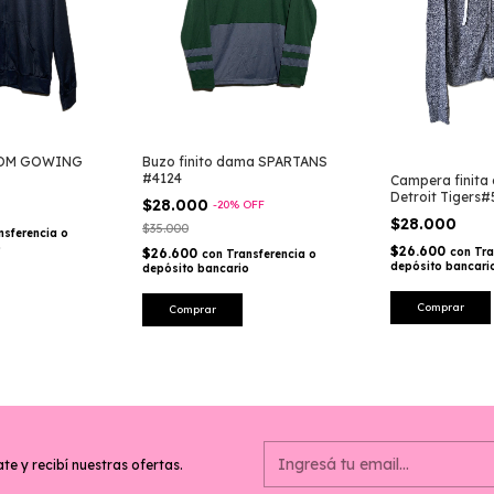
Buzo finito dama SPARTANS
TOM GOWING
#4124
Campera finita 
Detroit Tigers
$28.000
-
20
%
OFF
$28.000
$35.000
nsferencia o
o
$26.600
$26.600
con
Tra
con
Transferencia o
depósito bancari
depósito bancario
Comprar
Comprar
te y recibí nuestras ofertas.