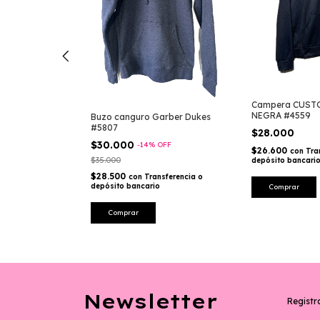
 EAGLE #3427
Campera CUS
NEGRA #4559
Buzo canguro Garber Dukes
#5807
$28.000
sferencia o
$30.000
-
14
%
OFF
$26.600
con
Tra
$35.000
depósito bancari
$28.500
con
Transferencia o
depósito bancario
Comprar
Comprar
Newsletter
Registra